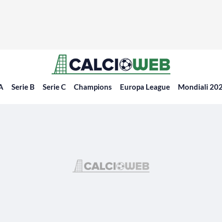
 A
Serie B
Serie C
Champions
Europa League
Mondiali 20