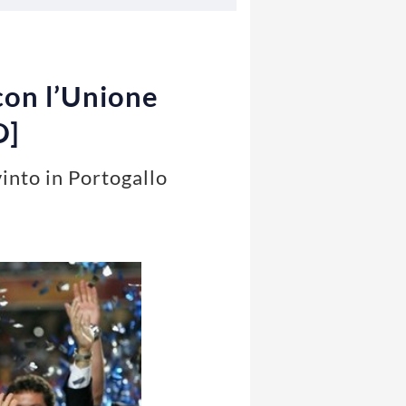
 con l’Unione
O]
vinto in Portogallo