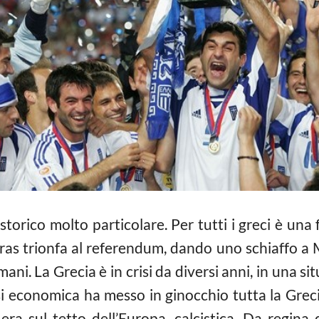
orico molto particolare. Per tutti i greci è una
pras trionfa al referendum, dando uno schiaffo a 
mani. La Grecia è in crisi da diversi anni, in una 
si economica ha messo in ginocchio tutta la Grec
 era sul tetto dell’Europa, calcistica. Da regin