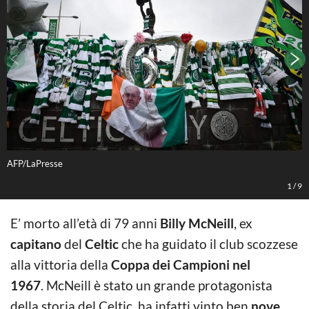
AFP/LaPresse
A
1
/
9
E’ morto all’età di 79 anni
Billy McNeill
, ex
capitano
del
Celtic
che ha guidato il club scozzese
alla vittoria della
Coppa dei Campioni nel
1967
. McNeill è stato un grande protagonista
della storia del Celtic, ha infatti vinto ben
nove