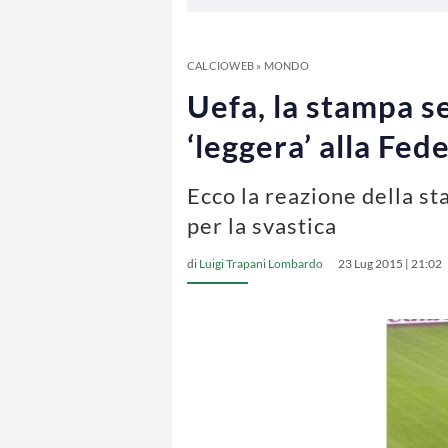
CALCIOWEB
»
MONDO
Uefa, la stampa s
‘leggera’ alla Fed
Ecco la reazione della st
per la svastica
di
Luigi Trapani Lombardo
23 Lug 2015 | 21:02