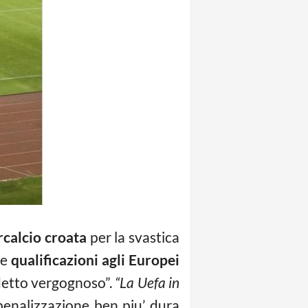
calcio croata
per la svastica
le
qualificazioni agli Europei
rdetto vergognoso”.
“La Uefa in
 penalizzazione ben piu’ dura