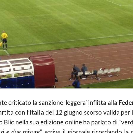
criticato la sanzione ‘leggera’ inflitta alla
Feder
rtita con l’
Italia
del 12 giugno scorso valida per 
o Blic nella sua edizione online ha parlato di “ve
si e due misure”
, scrive il giornale ricordando la