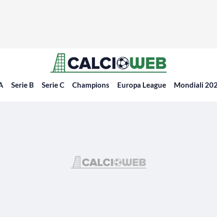
 A
Serie B
Serie C
Champions
Europa League
Mondiali 20