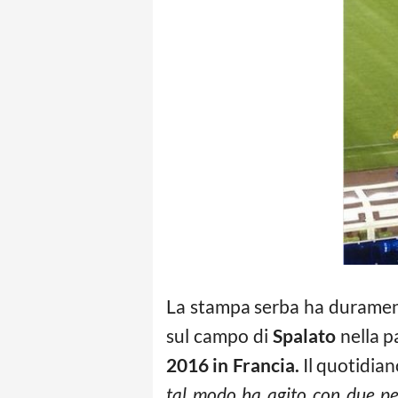
La stampa serba ha duramente 
sul campo di
Spalato
nella pa
2016 in Francia.
Il quotidian
tal modo ha agito con due pe