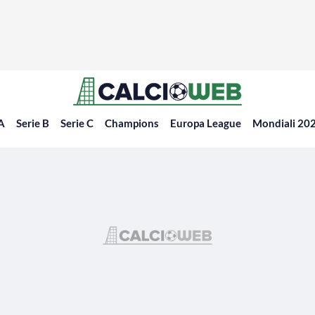
 A
Serie B
Serie C
Champions
Europa League
Mondiali 20