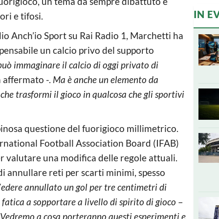
fuorigioco, un tema da sempre dibattuto e
IN E
ri e tifosi.
io Anch’io Sport su Rai Radio 1, Marchetti ha
pensabile un calcio privo del supporto
uò immaginare il calcio di oggi privato di
 affermato -.
Ma è anche un elemento da
he trasformi il gioco in qualcosa che gli sportivi
 spinosa questione del fuorigioco millimetrico.
ernational Football Association Board (IFAB)
 valutare una modifica delle regole attuali.
di annullare reti per scarti minimi, spesso
V
edere annullato un gol per tre centimetri di
 fatica a sopportare a livello di spirito di gioco
–
Vedremo a cosa porteranno questi esperimenti e