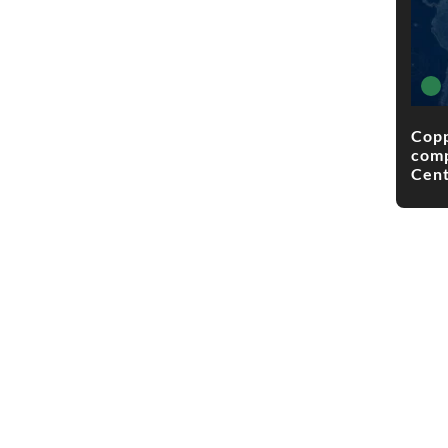
Copp
comp
Cent