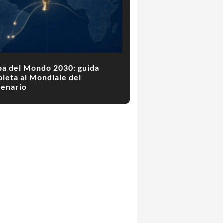
a del Mondo 2030: guida
leta al Mondiale del
enario