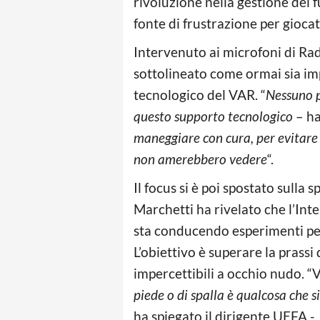
rivoluzione nella gestione del 
fonte di frustrazione per giocato
Intervenuto ai microfoni di Rad
sottolineato come ormai sia im
tecnologico del VAR. “
Nessuno p
questo supporto tecnologico
– ha
maneggiare con cura, per evitare c
non amerebbero vedere
“.
Il focus si è poi spostato sulla
Marchetti ha rivelato che l’Int
sta conducendo esperimenti per
L’obiettivo è superare la prassi 
impercettibili a occhio nudo. “
piede o di spalla è qualcosa che si
ha spiegato il dirigente UEFA -.