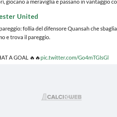
i, giocano a meraviglia e passano in vantaggio con
ester United
l pareggio: follia del difensore Quansah che sbagli
o e trova il pareggio.
T A GOAL 🔥🔥
pic.twitter.com/Go4mTGIsGl