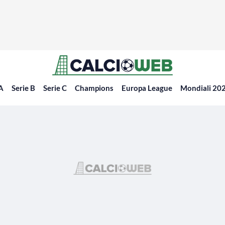
 A
Serie B
Serie C
Champions
Europa League
Mondiali 20