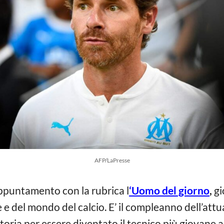
AFP/LaPresse
appuntamento con la rubrica l
‘Uomo del giorno
,
gi
e e del mondo del calcio. E’ il compleanno dell’attu
 storia per essere diventato il tecnico più giovane