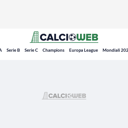
 A
Serie B
Serie C
Champions
Europa League
Mondiali 20