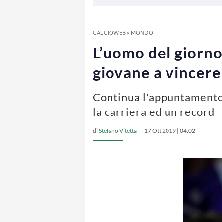
CALCIOWEB
»
MONDO
L’uomo del giorno
giovane a vincer
Continua l'appuntamento 
la carriera ed un record
di
Stefano Vitetta
17 Ott 2019 | 04:02