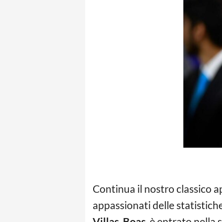
Continua il nostro classico 
appassionati delle statistich
Villas-Boas
, è entrato nella