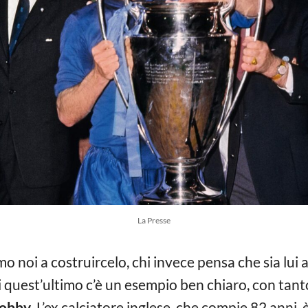
La Presse
amo noi a costruircelo, chi invece pensa che sia lui a
 Di quest’ultimo c’è un esempio ben chiaro, con ta
Bobby
. L’ex calciatore inglese, che compie 82 anni, 