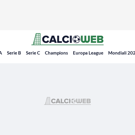
 A
Serie B
Serie C
Champions
Europa League
Mondiali 20