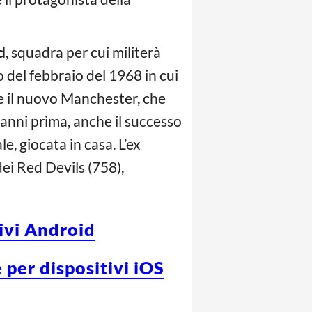
d
, squadra per cui militerà
 del febbraio del 1968 in cui
rte il nuovo Manchester, che
 anni prima, anche il successo
, giocata in casa. L’ex
dei Red Devils (758),
tivi Android
 per dispositivi iOS