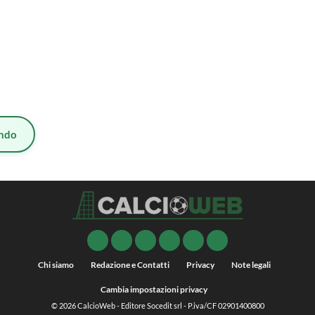
ndo
Chi siamo
Redazione e Contatti
Privacy
Note legali
Cambia impostazioni privacy
© 2026
CalcioWeb
- Editore Socedit srl - P.iva/CF 02901400800