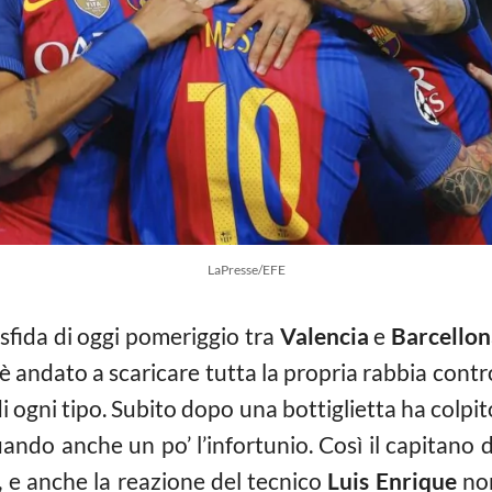
LaPresse/EFE
 sfida di oggi pomeriggio tra
Valencia
e
Barcellon
è andato a scaricare tutta la propria rabbia contr
di ogni tipo. Subito dopo una bottiglietta ha colpi
ando anche un po’ l’infortunio. Così il capitano 
o, e anche la reazione del tecnico
Luis Enrique
non