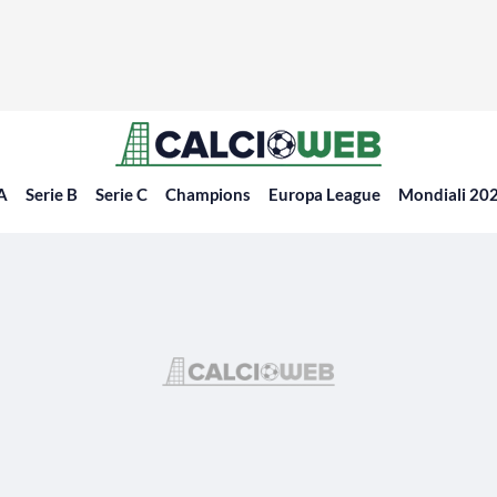
 A
Serie B
Serie C
Champions
Europa League
Mondiali 20