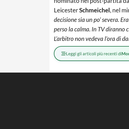
nominato nel post-partita da B
Leicester
Schmeichel
, nel mi
decisione sia un po’ severa. Era
perso la calma. In TV diranno 
L’arbitro non vedeva l’ora di d
Leggi gli articoli più recenti di
Mo