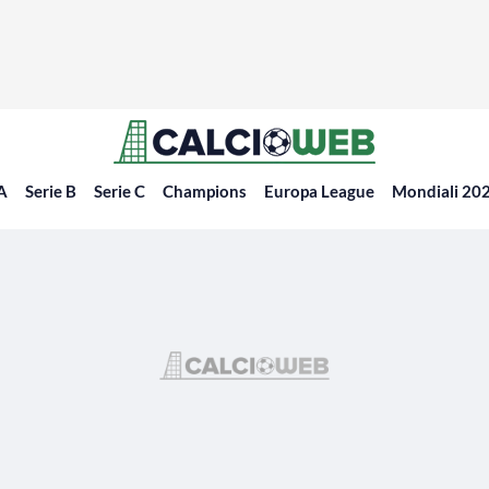
 A
Serie B
Serie C
Champions
Europa League
Mondiali 20