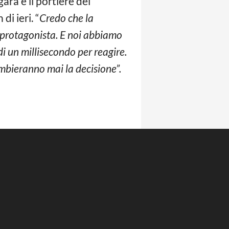
ara è il portiere del
di ieri. “
Credo che la
il protagonista. E noi abbiamo
i un millisecondo per reagire.
ambieranno mai la decisione”.