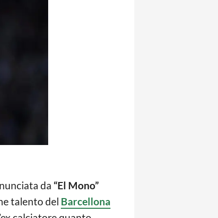
ronunciata da
“El Mono”
ne talento del
Barcellona
l’ex calciatore quanto