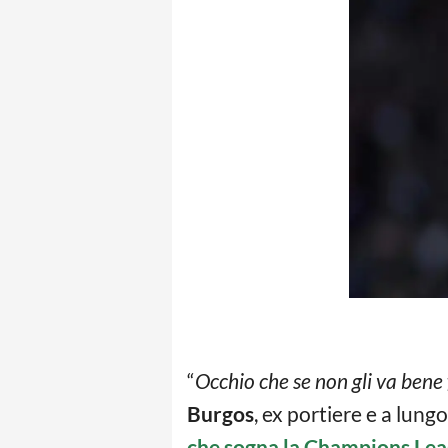
“
Occhio che se non gli va bene
Burgos
, ex portiere e a lung
che sogna la Champions Le