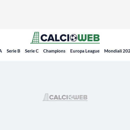
 A
Serie B
Serie C
Champions
Europa League
Mondiali 20