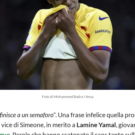
Foto di Mohammed Badra / Ansa
 finisce a un semaforo
“. Una frase infelice quella p
o vice di Simeone, in merito a
Lamine Yamal
, giova
ague
. Parole che hanno scatenato il caos tanto sul