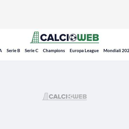
 A
Serie B
Serie C
Champions
Europa League
Mondiali 20