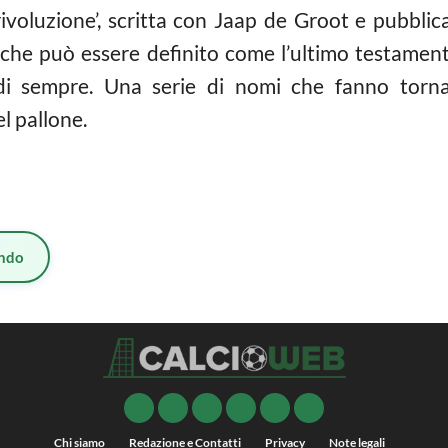
 rivoluzione’, scritta con Jaap de Groot e pubbl
o che può essere definito come l’ultimo testamen
di sempre. Una serie di nomi che fanno torna
el pallone.
ndo
Chi siamo
Redazione e Contatti
Privacy
Note legali