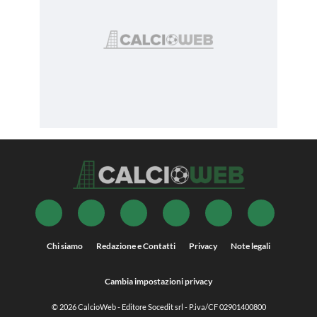
Chi siamo
Redazione e Contatti
Privacy
Note legali
Cambia impostazioni privacy
© 2026
CalcioWeb
- Editore Socedit srl - P.iva/CF 02901400800