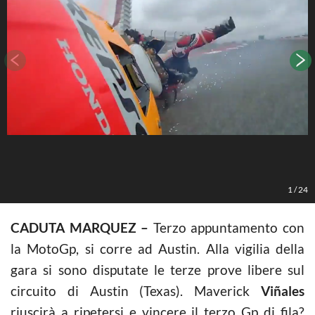
L
1
/
24
CADUTA MARQUEZ –
Terzo appuntamento con
la MotoGp, si corre ad Austin. Alla vigilia della
gara si sono disputate le terze prove libere sul
circuito di Austin (Texas). Maverick
Viñales
riuscirà a ripetersi e vincere il terzo Gp di fila?