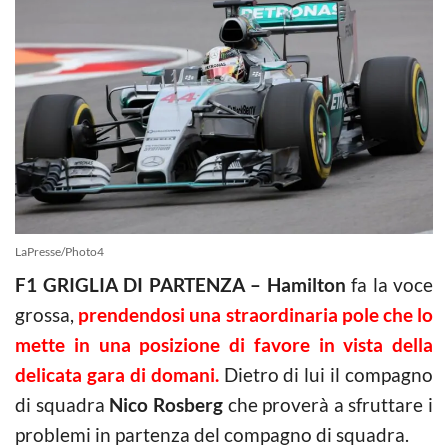
LaPresse/Photo4
F1 GRIGLIA DI PARTENZA – Hamilton
fa la voce
grossa,
prendendosi una straordinaria pole che lo
mette in una posizione di favore in vista della
delicata gara di domani.
Dietro di lui il compagno
di squadra
Nico Rosberg
che proverà a sfruttare i
problemi in partenza del compagno di squadra.