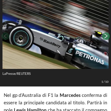
LaPresse/REUTERS
L
1
/
10
Nel gp d’Australia di F1 la
Marcedes
conferma di
essere la principale candidata al titolo. Partirà in
pole
Lewis Hamilton
che ha staccato il compagno