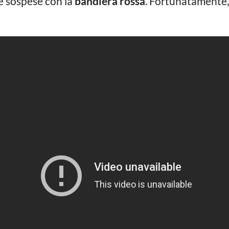
te sospese con la
bandiera rossa
. Fortunatamente,