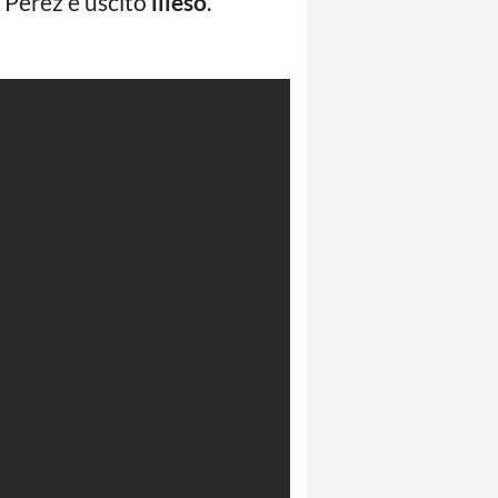
 Perez è uscito
illeso
.