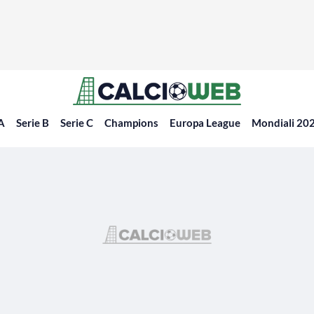
 A
Serie B
Serie C
Champions
Europa League
Mondiali 20