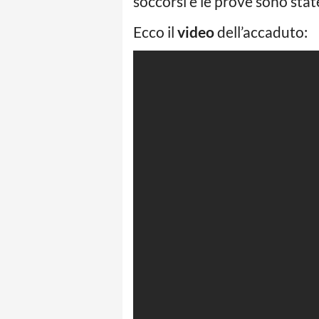
soccorsi e le prove sono sta
Ecco il
video
dell’accaduto: