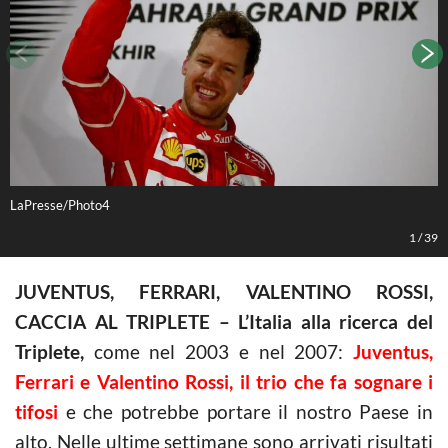
LaPresse/Photo4
L
1
/
39
JUVENTUS, FERRARI, VALENTINO ROSSI,
CACCIA AL TRIPLETE – L’Italia alla ricerca del
Triplete,
come nel 2003 e nel 2007:
Juventus,
Ferrari e Valentino Rossi, il trio che fa sognare i
tifosi
e che potrebbe portare il nostro Paese in
alto. Nelle ultime settimane sono arrivati risultati