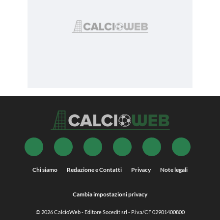
Chi siamo
Redazione e Contatti
Privacy
Note legali
Cambia impostazioni privacy
© 2026
CalcioWeb
- Editore Socedit srl - P.iva/CF 02901400800