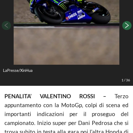
LaPresse/XinHua
L
1
/
36
PENALITA’ VALENTINO ROSSI –
Terzo
appuntamento con la MotoGp, colpi di scena ed
importanti indicazioni per il proseguo del
campionato. Inizio super per Dani Pedrosa che si
trova subito in testa alla gara poi l’altra Honda di