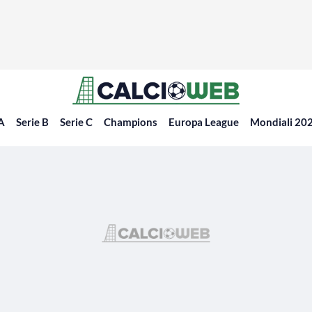
 A
Serie B
Serie C
Champions
Europa League
Mondiali 20