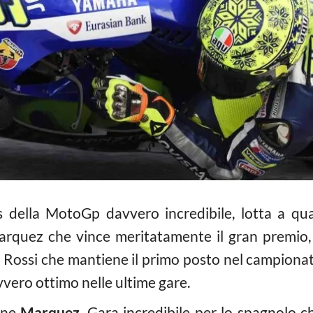
s della MotoGp davvero incredibile, lotta a qu
arquez che vince meritatamente il gran premio
o Rossi che mantiene il primo posto nel campiona
ero ottimo nelle ultime gare.
ine
Marquez
. Gara incredibile per lo spagnolo c