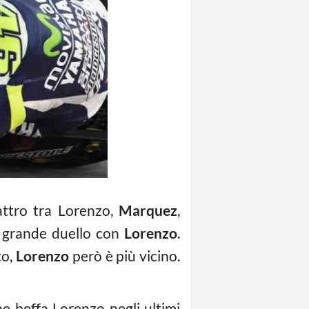
attro tra Lorenzo,
Marquez
,
, grande duello con
Lorenzo
.
to,
Lorenzo
però è più vicino.
he beffa Lorenzo negli ultimi