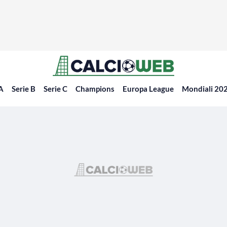
 A
Serie B
Serie C
Champions
Europa League
Mondiali 20