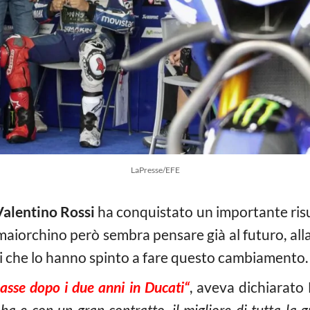
LaPresse/EFE
Valentino Rossi
ha conquistato un importante risu
 maiorchino però sembra pensare già al futuro, all
vi che lo hanno spinto a fare questo cambiamento.
basse dopo i due anni in Ducati“
, aveva dichiarato
 e con un gran contratto, il migliore di tutta la gr