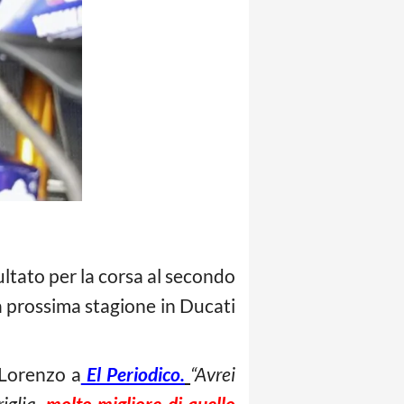
ltato per la corsa al secondo
a prossima stagione in Ducati
 Lorenzo a
El Periodico
.
“Avrei
iglia,
molto migliore di quello