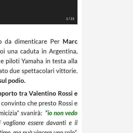
LaPresse/Xinhua
1
/
31
p da dimenticare Per
Marc
oi una caduta in Argentina,
e piloti Yamaha in testa alla
to due spettacolari vittorie.
 sul podio.
rto tra Valentino Rossi e
convinto che presto Rossi e
micizia” svanirà:
“io non vedo
i vogliono essere davanti e il
ultimo, ma può vincere uno solo”,