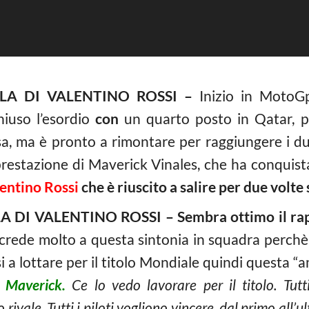
A DI VALENTINO ROSSI –
Inizio in MotoG
hiuso l’esordio
con
un quarto posto in Qatar, p
sa, ma è pronto a rimontare per raggiungere i du
 prestazione di Maverick Vinales, che ha conquista
entino Rossi
che è riuscito a salire per due volte
 VALENTINO ROSSI – Sembra ottimo il rappo
ede molto a questa sintonia in squadra perchè 
 a lottare per il titolo Mondiale quindi questa “a
r Maverick.
Ce lo vedo lavorare per il titolo. Tutt
ivale. Tutti i piloti vogliono vincere, dal primo all’