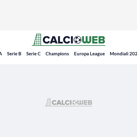
 A
Serie B
Serie C
Champions
Europa League
Mondiali 20