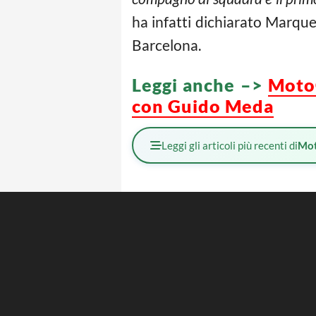
ha infatti dichiarato Marqu
Barcelona.
Leggi anche –>
MotoG
con Guido Meda
Leggi gli articoli più recenti di
Mot