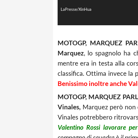
LaPresse/XinHua
MOTOGP, MARQUEZ PARL
Marquez
, lo spagnolo ha c
mentre era in testa alla cor
classifica. Ottima invece la
Benissimo inoltre anche Val
MOTOGP, MARQUEZ PARLA DI
Vinales,
Marquez però non cr
Vinales potrebbero ritrovarsi
Valentino Rossi lavorare pe
compagno di squadra è il primo r