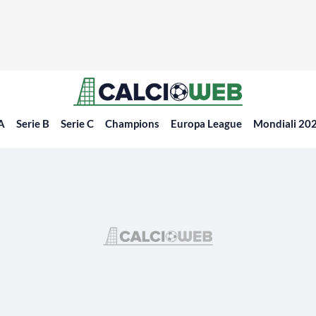
 A
Serie B
Serie C
Champions
Europa League
Mondiali 20