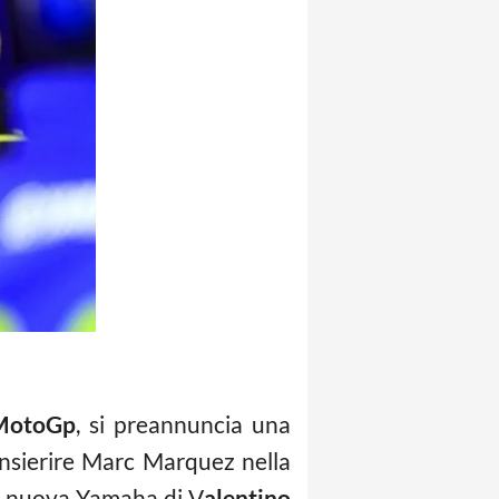
MotoGp
, si preannuncia una
nsierire Marc Marquez nella
lla nuova Yamaha di V
alentino