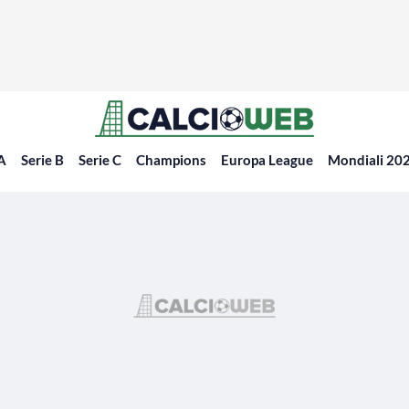
 A
Serie B
Serie C
Champions
Europa League
Mondiali 20