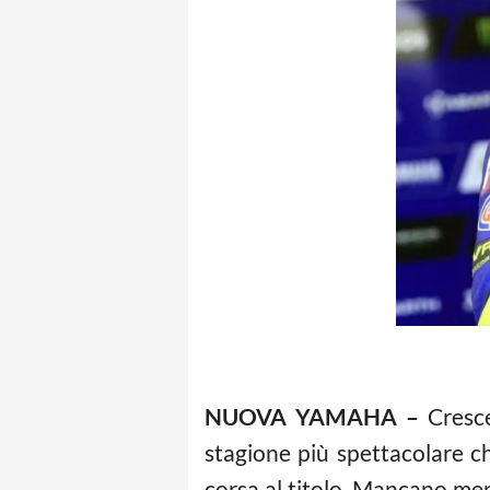
NUOVA YAMAHA –
Cresce
stagione più spettacolare 
corsa al titolo. Mancano men