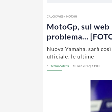
CALCIOWEB
»
MOTORI
MotoGp, sul web 
problema… [FOT
Nuova Yamaha, sarà così 
ufficiale, le ultime
di
Stefano Vitetta
10 Gen 2017 | 11:00