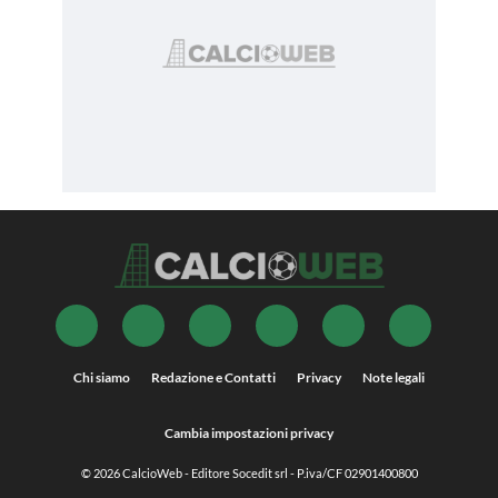
Chi siamo
Redazione e Contatti
Privacy
Note legali
Cambia impostazioni privacy
© 2026
CalcioWeb
- Editore Socedit srl - P.iva/CF 02901400800