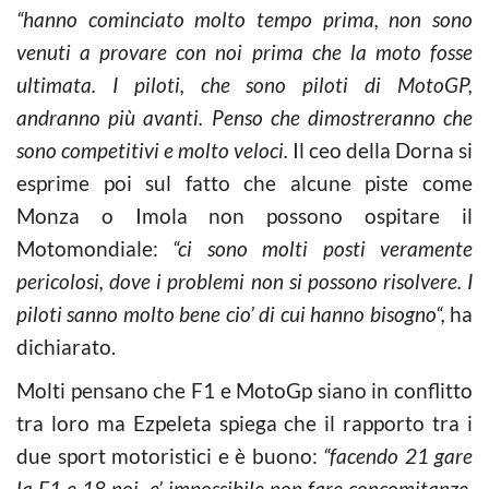
“hanno cominciato molto tempo prima, non sono
venuti a provare con noi prima che la moto fosse
ultimata. I piloti, che sono piloti di MotoGP,
andranno più avanti. Penso che dimostreranno che
sono competitivi e molto veloci.
Il ceo della Dorna si
esprime poi sul fatto che alcune piste come
Monza o Imola non possono ospitare il
Motomondiale:
“ci sono molti posti veramente
pericolosi, dove i problemi non si possono risolvere. I
piloti sanno molto bene cio’ di cui hanno bisogno“,
ha
dichiarato.
Molti pensano che F1 e MotoGp siano in conflitto
tra loro ma Ezpeleta spiega che il rapporto tra i
due sport motoristici e è buono:
“facendo 21 gare
la F1 e 18 noi, e’ impossibile non fare concomitanze,