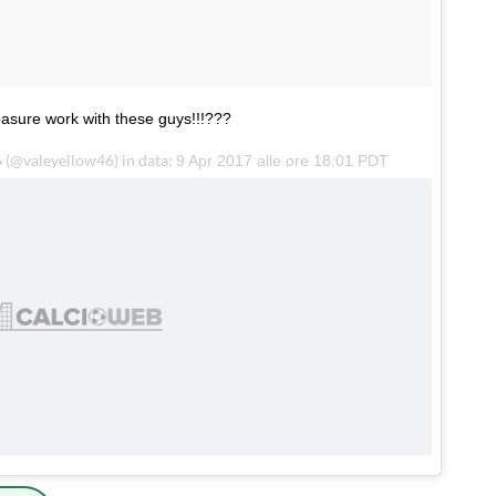
leasure work with these guys!!!???
 (@valeyellow46) in data:
9 Apr 2017 alle ore 18:01 PDT