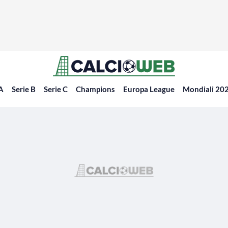
 A
Serie B
Serie C
Champions
Europa League
Mondiali 20