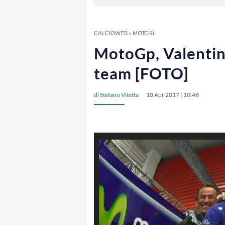
CALCIOWEB
»
MOTORI
MotoGp, Valentino
team [FOTO]
di
Stefano Vitetta
10 Apr 2017 | 10:46