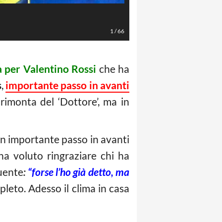
LaPresse/EFE
1
/
66
 per Valentino Rossi
che ha
s
,
importante passo in avanti
 rimonta del ‘Dottore’, ma in
n importante passo in avanti
ha voluto ringraziare chi ha
quente
:
“forse l’ho già detto, ma
leto. Adesso il clima in casa