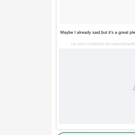
Maybe I already said,but it’s a great p
Un post condiviso da valeyellow46