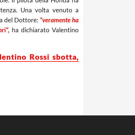
rtenza. Una volta venuto a
ca del Dottore:
“veramente ha
or
i“,
ha dichiarato Valentino
lentino Rossi sbotta,