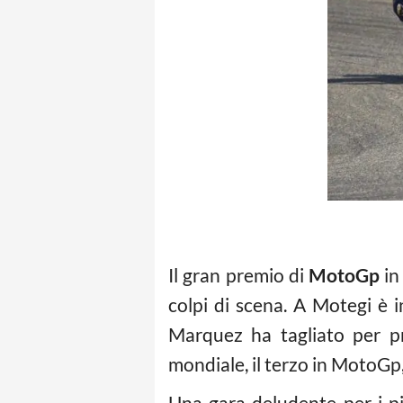
Il gran premio di
MotoGp
in
colpi di scena. A Motegi è i
Marquez ha tagliato per pr
mondiale, il terzo in MotoGp, 
Una gara deludente per i pi