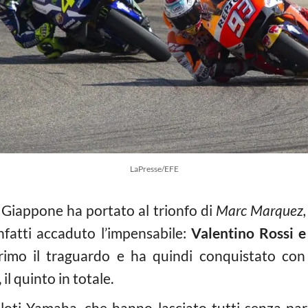
LaPresse/EFE
 Giappone ha portato al trionfo di
Marc Marquez,
nfatti accaduto l’impensabile:
Valentino Rossi e
imo il traguardo e ha quindi conquistato con tr
il quinto in totale.
loti Yamaha, che hanno lasciato tutti senza paro