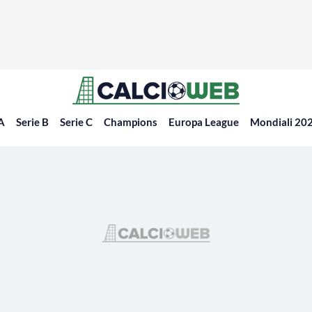
 A
Serie B
Serie C
Champions
Europa League
Mondiali 20