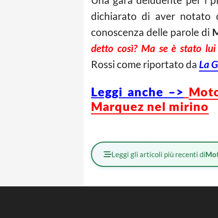
dichiarato di aver notato 
conoscenza delle parole di
detto così? Ma se è stato lu
Rossi come riportato da
La G
Leggi anche –>
Moto
Marquez nel mirino
Leggi gli articoli più recenti di
Mot