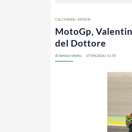
CALCIOWEB
»
MOTORI
MotoGp, Valentino
del Dottore
di
Stefano Vitetta
17 Ott 2016 | 11:55