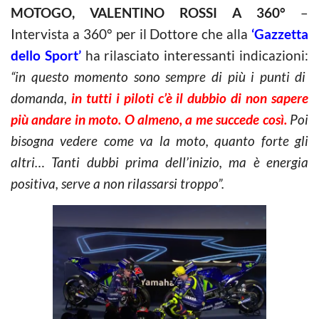
MOTOGO, VALENTINO ROSSI A 360°
–
Intervista a 360° per il Dottore che alla
‘Gazzetta
dello Sport’
ha rilasciato interessanti indicazioni:
“in questo momento sono sempre di più i punti di
domanda,
in tutti i piloti c’è il dubbio di non sapere
più andare in moto. O almeno, a me succede così.
Poi
bisogna vedere come va la moto, quanto forte gli
altri… Tanti dubbi prima dell’inizio, ma è energia
positiva, serve a non rilassarsi troppo”.