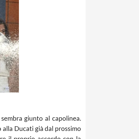
a sembra giunto al capolinea.
to alla Ducati già dal prossimo
re il proprio accordo con la