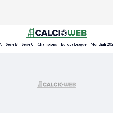
 A
Serie B
Serie C
Champions
Europa League
Mondiali 20