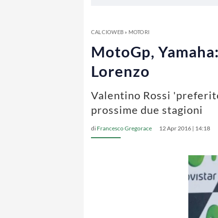
CALCIOWEB
»
MOTORI
MotoGp, Yamaha: i
Lorenzo
Valentino Rossi 'preferit
prossime due stagioni
di
Francesco Gregorace
12 Apr 2016 | 14:18