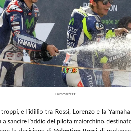
LaPresse/EFE
 troppi, e l’idillio tra Rossi, Lorenzo e la Yamah
tà a sancire l’addio del pilota maiorchino, destina
dopo la decisione di
Valentino Rossi
di prolunga