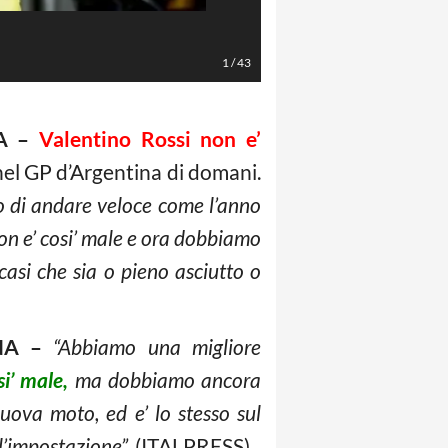
LaPresse/Xinhua
1
/
43
A –
Valentino Rossi non e’
a nel GP d’Argentina di domani.
do di andare veloce come l’anno
on e’ cosi’ male e ora dobbiamo
asi che sia o pieno asciutto o
NA –
“Abbiamo una migliore
i’ male,
ma dobbiamo ancora
nuova moto, ed e’ lo stesso sul
 l’impostazione”.
(ITALPRESS).