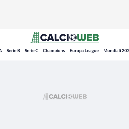
 A
Serie B
Serie C
Champions
Europa League
Mondiali 20