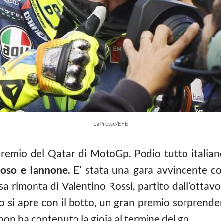
LaPresse/EFE
premio del Qatar di MotoGp. Podio tutto italiano
ioso e Iannone.
E’ stata una gara avvincente co
osa rimonta di Valentino Rossi, partito dall’ottav
to si apre con il botto, un gran premio sorprend
a non ha contenuto la gioia al termine del gp…