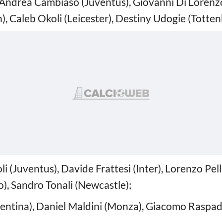
, Andrea Cambiaso (Juventus), Giovanni Di Lorenz
n), Caleb Okoli (Leicester), Destiny Udogie (Totte
i (Juventus), Davide Frattesi (Inter), Lorenzo Pelle
o), Sandro Tonali (Newcastle);
rentina), Daniel Maldini (Monza), Giacomo Raspad