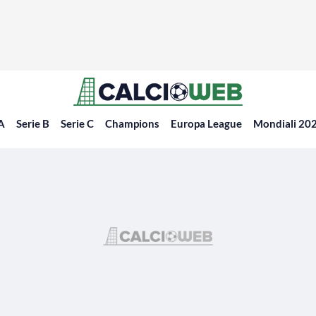
 A
Serie B
Serie C
Champions
Europa League
Mondiali 20