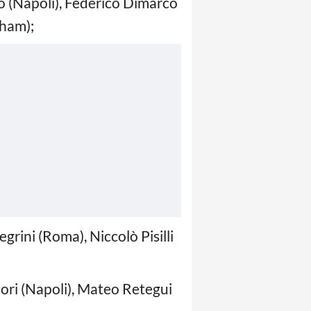
o (Napoli), Federico Dimarco
nham);
grini (Roma), Niccolò Pisilli
ori (Napoli), Mateo Retegui