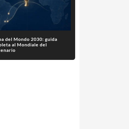
a del Mondo 2030: guida
leta al Mondiale del
enario