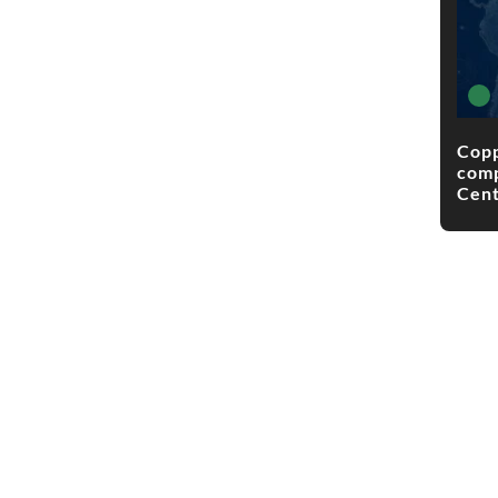
Copp
comp
Cent