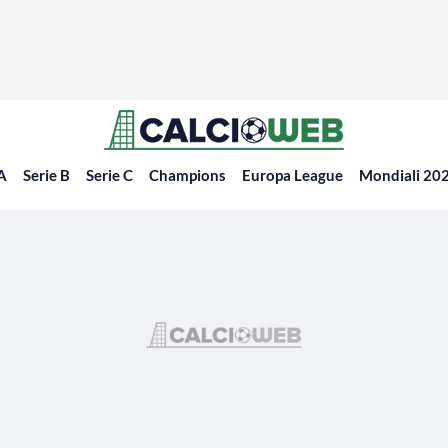
 A
Serie B
Serie C
Champions
Europa League
Mondiali 20