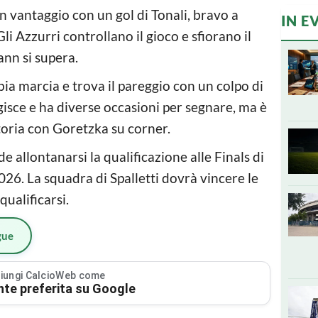
a in vantaggio con un gol di Tonali, bravo a
IN E
Gli Azzurri controllano il gioco e sfiorano il
nn si supera.
ia marcia e trova il pareggio con un colpo di
eagisce e ha diverse occasioni per segnare, ma è
ttoria con Goretzka su corner.
de allontanarsi la qualificazione alle Finals di
26. La squadra di Spalletti dovrà vincere le
qualificarsi.
gue
iungi CalcioWeb come
nte preferita su Google