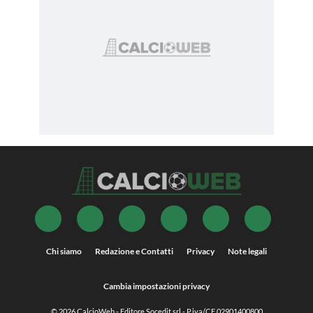
Chi siamo
Redazione e Contatti
Privacy
Note legali
Cambia impostazioni privacy
© 2026
CalcioWeb
- Editore Socedit srl - P.iva/CF 02901400800