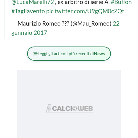
@LucaMarelli72
, ex arbitro di serie A.
#Buffon
#Tagliavento
pic.twitter.com/U9gQM0cZQt
— Maurizio Romeo ??? (@Mau_Romeo)
22
gennaio 2017
Leggi gli articoli più recenti di
News