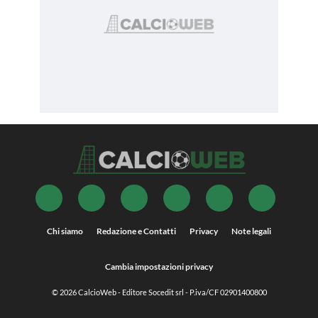
Chi siamo
Redazione e Contatti
Privacy
Note legali
Cambia impostazioni privacy
© 2026
CalcioWeb
- Editore Socedit srl - P.iva/CF 02901400800