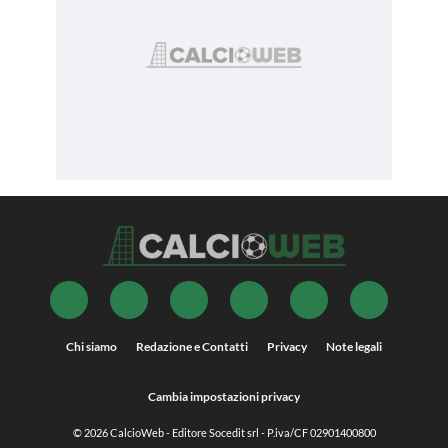
Chi siamo
Redazione e Contatti
Privacy
Note legali
Cambia impostazioni privacy
© 2026
CalcioWeb
- Editore Socedit srl - P.iva/CF 02901400800