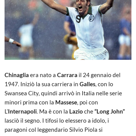
Chinaglia
era nato a
Carrara
il 24 gennaio del
1947. Iniziò la sua carriera in
Galles
, con lo
Swansea City, quindi arrivò in Italia nelle serie
minori prima con la
Massese
, poi con
L’
Internapoli
. Ma è con la
Lazio
che
“Long John”
lasciò il segno. I tifosi lo elessero a idolo, i
paragoni col leggendario Silvio Piola si