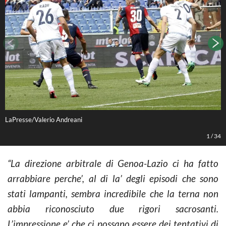
LaPresse/Valerio Andreani
L
1
/
34
“La direzione arbitrale di Genoa-Lazio ci ha fatto
arrabbiare perche’, al di la’ degli episodi che sono
stati lampanti, sembra incredibile che la terna non
abbia riconosciuto due rigori sacrosanti.
L’impressione e’ che ci possano essere dei tentativi di