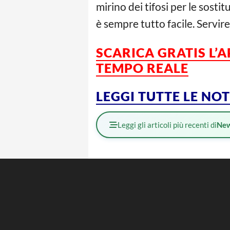
mirino dei tifosi per le sosti
è sempre tutto facile. Servire
SCARICA GRATIS L’
TEMPO REALE
LEGGI TUTTE LE NO
Leggi gli articoli più recenti di
Ne