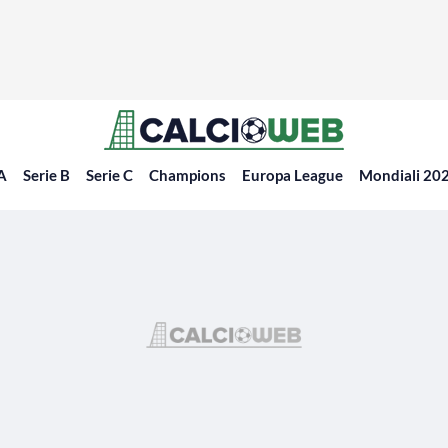
 A
Serie B
Serie C
Champions
Europa League
Mondiali 20