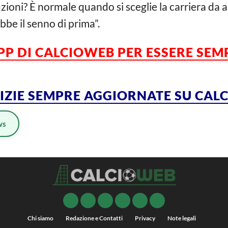
tuzioni? È normale quando si sceglie la carriera da a
bbe il senno di prima”.
APP DI CALCIOWEB PER ESSERE SE
TIZIE SEMPRE AGGIORNATE SU CA
ws
Chi siamo
Redazione e Contatti
Privacy
Note legali