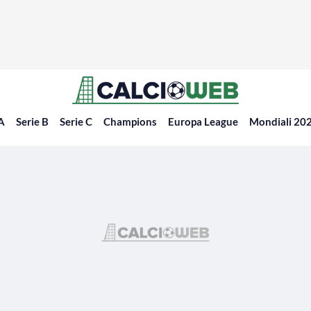
 A
Serie B
Serie C
Champions
Europa League
Mondiali 20