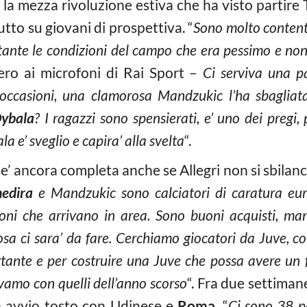
a mezza rivoluzione estiva che ha visto partire T
utto su giovani di prospettiva. “
Sono molto contento
ante le condizioni del campo che era pessimo e non
ero ai microfoni di Rai Sport –
Ci serviva una par
ccasioni, una clamorosa Mandzukic l’ha sbagliata
ybala
? I ragazzi sono spensierati, e’ uno dei pregi,
 e’ sveglio e capira’ alla svelta
“.
n e’ ancora completa anche se Allegri non si sbilan
edira
e Mandzukic sono calciatori di caratura eur
loni che arrivano in area. Sono buoni acquisti, ma
osa ci sara’ da fare. Cerchiamo giocatori da Juve, co
tante e per costruire una Juve che possa avere un f
vamo con quelli dell’anno scorso
“. Fra due settimane
un avvio tosto con Udinese e
Roma
. “
Ci sono 38 p