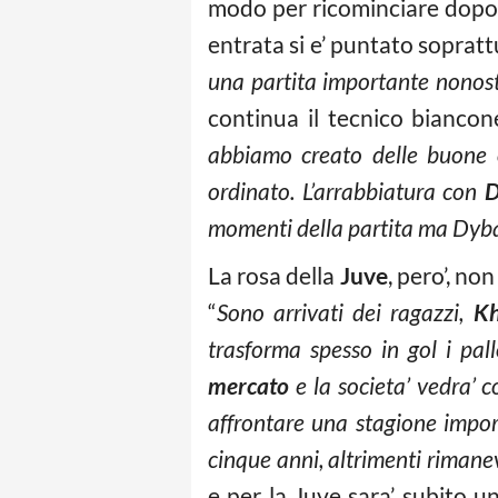
modo per ricominciare dopo l
entrata si e’ puntato sopratt
una partita importante nonost
continua il tecnico biancon
abbiamo creato delle buone o
ordinato. L’arrabbiatura con
D
momenti della partita ma Dybala
La rosa della
Juve
, pero’, no
“
Sono arrivati dei ragazzi,
Kh
trasforma spesso in gol i pal
mercato
e la societa’ vedra’ c
affrontare una stagione impor
cinque anni, altrimenti rimane
e per la Juve sara’ subito 