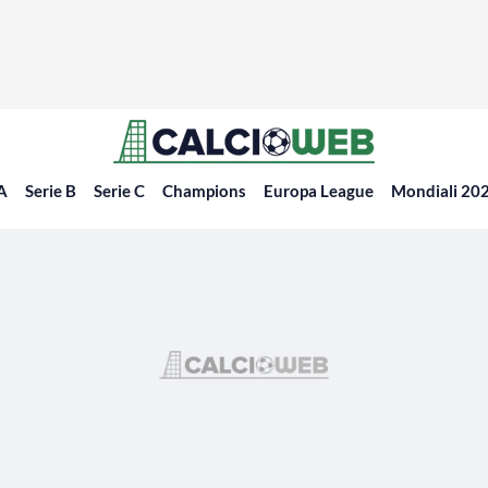
 A
Serie B
Serie C
Champions
Europa League
Mondiali 20