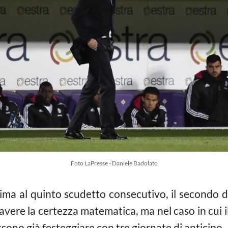
Foto LaPresse - Daniele Badolato
ima al quinto scudetto consecutivo, il secondo d
vere la certezza matematica, ma nel caso in cui i
sono già festeggiare con tre giornate di anticipo.