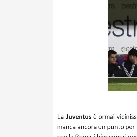
La
Juventus
è ormai viciniss
manca ancora un punto per a
con la Roma, i bianconeri pos