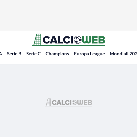
 A
Serie B
Serie C
Champions
Europa League
Mondiali 20