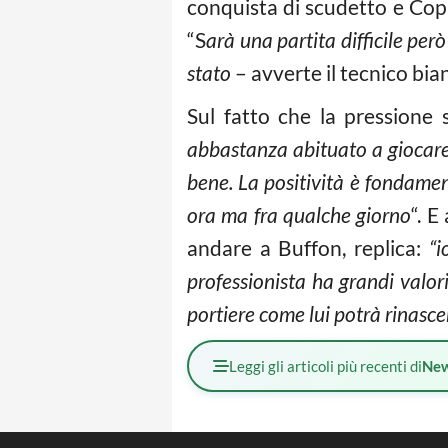
conquista di scudetto e Coppa
“S
arà una partita difficile per
stato
– avverte il tecnico bi
Sul fatto che la pressione s
abbastanza abituato a giocare s
bene. La positività è fondamen
ora ma fra qualche giorno
“. E
andare a Buffon, replica:
“i
professionista ha grandi valor
portiere come lui potrà rinasce
Leggi gli articoli più recenti di
Ne