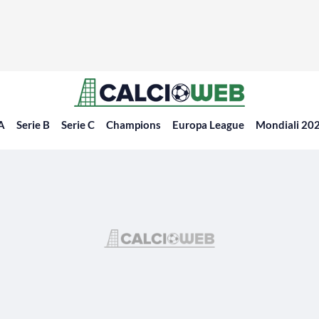
 A
Serie B
Serie C
Champions
Europa League
Mondiali 20