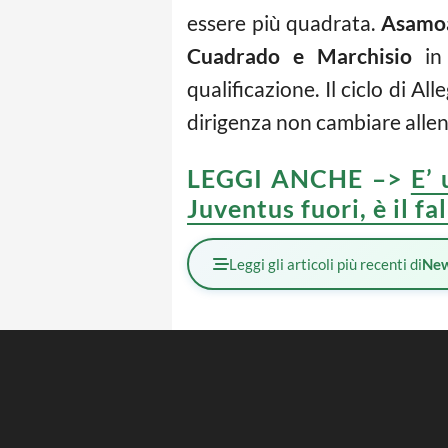
essere più quadrata.
Asamo
Cuadrado e Marchisio
in 
qualificazione. Il ciclo di All
dirigenza non cambiare allen
LEGGI ANCHE –>
E’
Juventus fuori, è il f
Leggi gli articoli più recenti di
Ne