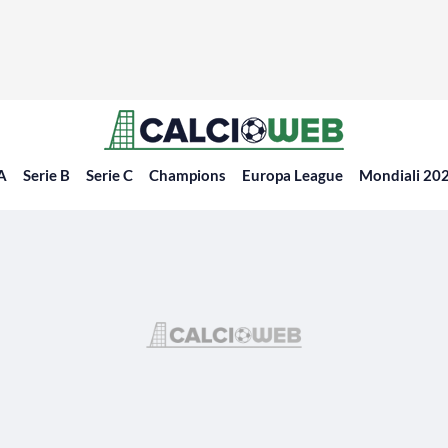
 A
Serie B
Serie C
Champions
Europa League
Mondiali 20