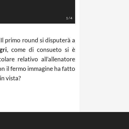
1
/
4
 Il primo round si disputerà a
gri
, come di consueto si è
are relativo all’allenatore
 con il fermo immagine ha fatto
in vista?