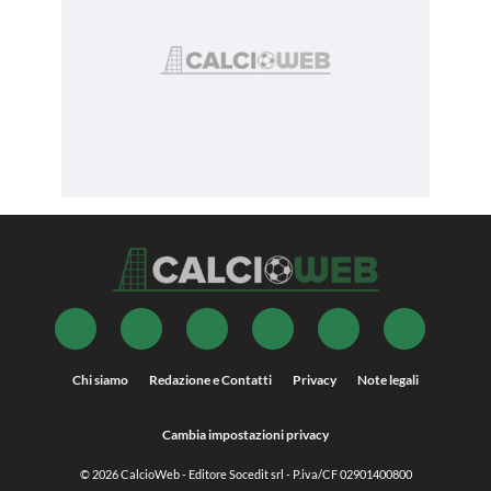
Chi siamo
Redazione e Contatti
Privacy
Note legali
Cambia impostazioni privacy
© 2026
CalcioWeb
- Editore Socedit srl - P.iva/CF 02901400800