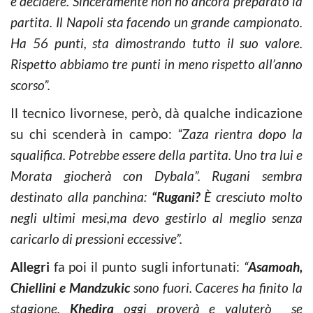
e decidere. Sinceramente non ho ancora preparato la
partita. Il Napoli sta facendo un grande campionato.
Ha 56 punti, sta dimostrando tutto il suo valore.
Rispetto abbiamo tre punti in meno rispetto all’anno
scorso”.
Il tecnico livornese, però, dà qualche indicazione
su chi scenderà in campo:
“Zaza rientra dopo la
squalifica. Potrebbe essere della partita. Uno tra lui e
Morata giocherà con Dybala”. Rugani sembra
destinato alla panchina:
“Rugani?
È cresciuto molto
negli ultimi mesi,ma devo gestirlo al meglio senza
caricarlo di pressioni eccessive”.
Allegri
fa poi il punto sugli infortunati:
“
Asamoah,
Chiellini e Mandzukic
sono fuori. Caceres ha finito la
stagione.
Khedira
oggi proverà e valuterò se