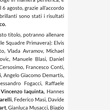
l 6 agosto, grazie all’accordo
illanti sono stati i risultati
co.
esto titolo, potranno allenare
elle Squadre Primavera): Elvis
to, Vlada Avramov, Michael
ovic, Manuele Blasi, Daniel
Cersosimo, Francesco Conti,
ri, Angelo Giacomo Demartis,
lessandro Fogacci, Raffaele
,
Vincenzo Iaquinta,
Hannes
arelli
, Federico Masi, Davide
art
, Gianluca Musacci, Biagio