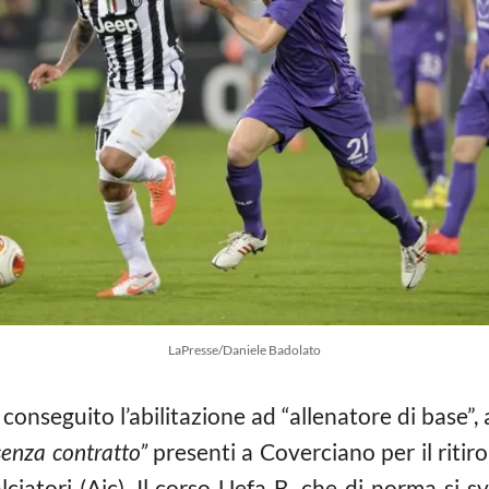
LaPresse/Daniele Badolato
conseguito l’abilitazione ad “allenatore di base”, 
senza contratto”
presenti a Coverciano per il riti
lciatori (Aic). Il corso Uefa B, che di norma si s