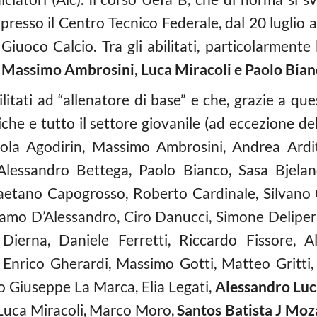
resso il Centro Tecnico Federale, dal 20 luglio a
iuoco Calcio. Tra gli abilitati, particolarmente br
 Massimo Ambrosini, Luca Miracoli e Paolo Bian
abilitati ad “allenatore di base” e che, grazie a qu
iche e tutto il settore giovanile (ad eccezione d
ola Agodirin, Massimo Ambrosini, Andrea Ardi
Alessandro Bettega, Paolo Bianco, Sasa Bjelan
aetano Capogrosso, Roberto Cardinale, Silvano 
lamo D’Alessandro, Ciro Danucci, Simone Delipe
ierna, Daniele Ferretti, Riccardo Fissore, A
 Enrico Gherardi, Massimo Gotti, Matteo Gritti
o Giuseppe La Marca, Elia Legati,
Alessandro Luc
 Luca Miracoli, Marco Moro,
Santos Batista J Moz