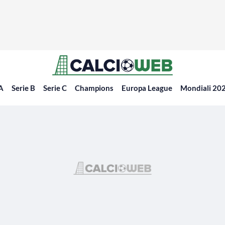
 A
Serie B
Serie C
Champions
Europa League
Mondiali 20