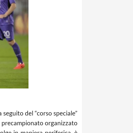
a seguito del “corso speciale”
ro precampionato organizzato
volge in maniera periferica, è