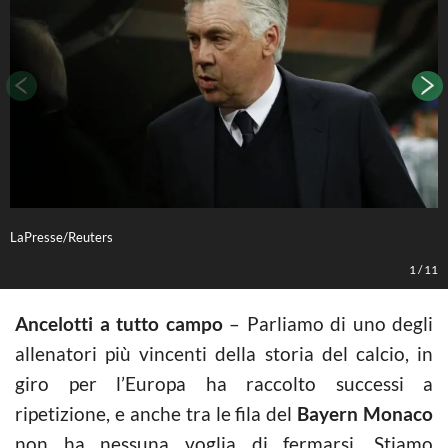
LaPresse/Reuters
L
1
/
11
Ancelotti a tutto campo
– Parliamo di uno degli
allenatori più vincenti della storia del calcio, in
giro per l’Europa ha raccolto successi a
ripetizione, e anche tra le fila del
Bayern Monaco
non ha nessuna voglia di fermarsi. Stiamo