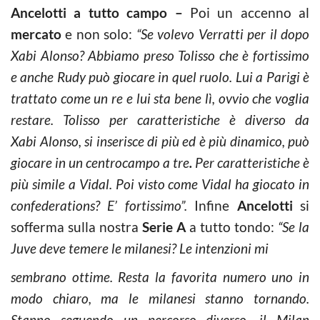
Ancelotti a tutto campo –
Poi un accenno al
mercato
e non solo:
“Se volevo Verratti per il dopo
Xabi Alonso? Abbiamo preso Tolisso che è fortissimo
e anche Rudy può giocare in quel ruolo. Lui a Parigi è
trattato come un re e lui sta bene lì, ovvio che voglia
restare. Tolisso per caratteristiche è diverso da
Xabi Alonso, si inserisce di più ed è più dinamico, può
giocare in un centrocampo a tre
.
Per caratteristiche è
più simile a Vidal. Poi visto come Vidal ha giocato in
confederations? E’ fortissimo”.
Infine
Ancelotti
si
sofferma sulla nostra
Serie A
a tutto tondo:
“Se la
Juve deve temere le milanesi? Le intenzioni mi
sembrano ottime. Resta la favorita numero uno in
modo chiaro, ma le milanesi stanno tornando.
Stanno seguendo un percorso diverso, il Milan