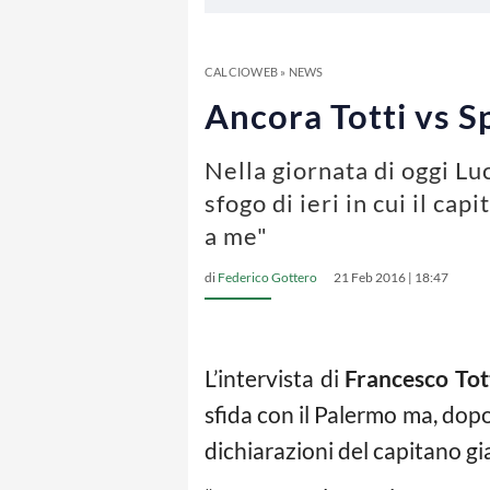
CALCIOWEB
»
NEWS
Ancora Totti vs Sp
Nella giornata di oggi Lu
sfogo di ieri in cui il ca
a me"
di
Federico Gottero
21 Feb 2016 | 18:47
L’intervista di
Francesco Tot
sfida con il Palermo ma, dopo
dichiarazioni del capitano gi