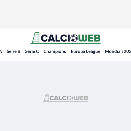
 A
Serie B
Serie C
Champions
Europa League
Mondiali 20